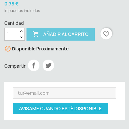
0,75 €
Impuestos incluidos
Cantidad

favorite_border
AÑADIR AL CARRITO

Disponible Proximamente
Compartir
AVÍSAME CUANDO ESTÉ DISPONIBLE