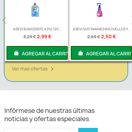
L
ASEVI SUAVIZANTE AZUL 125...
ASEVI QUITAMANCHAS CUELLOS Y...
2,99 €
2,50 €
3,29 €
2,69 €
RITO
AGREGAR AL CARRITO
AGREGAR AL CARRI
Ver mas ofertas

Infórmese de nuestras últimas
noticias y ofertas especiales