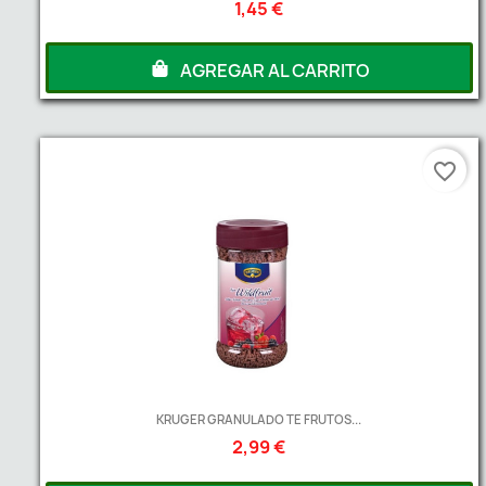
1,45 €
AGREGAR AL CARRITO
favorite_border
KRUGER GRANULADO TE FRUTOS...
2,99 €