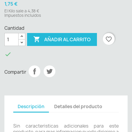
1,75 €
El Kilo sale a 4,38 €
Impuestos incluidos
Cantidad

favorite_border
AÑADIR AL CARRITO

Compartir
Descripción
Detalles del producto
Sin caracteristicas adicionales para este
producto, para mas informacion puede dirigirse a