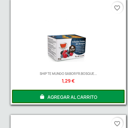
favorite_border
SHIP TE MUNDO SABOR FR.BOSQUE...
1,29 €
AGREGAR AL CARRITO
favorite_border