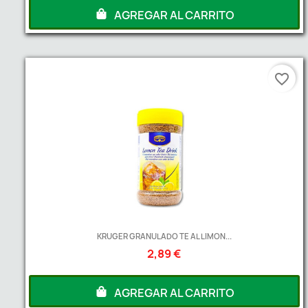
AGREGAR AL CARRITO
favorite_border
KRUGER GRANULADO TE AL LIMON...
2,89 €
AGREGAR AL CARRITO