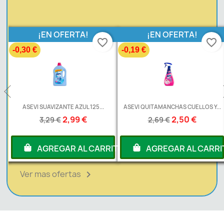
¡EN OFERTA!
¡EN OFERTA!
favorite_border
favorite_border
-0,30 €
-0,19 €
L
ASEVI SUAVIZANTE AZUL 125...
ASEVI QUITAMANCHAS CUELLOS Y...
2,99 €
2,50 €
3,29 €
2,69 €
RITO
AGREGAR AL CARRITO
AGREGAR AL CARRI
Ver mas ofertas
