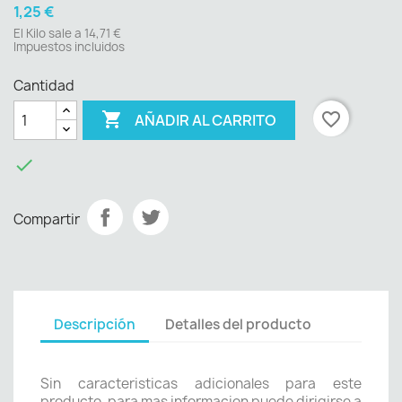
1,25 €
El Kilo sale a 14,71 €
Impuestos incluidos
Cantidad

favorite_border
AÑADIR AL CARRITO

Compartir
Descripción
Detalles del producto
Sin caracteristicas adicionales para este
producto, para mas informacion puede dirigirse a