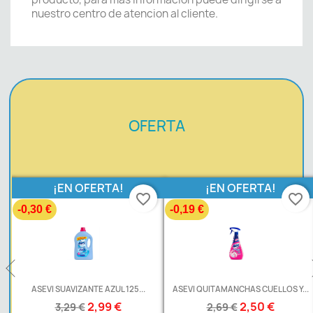
nuestro centro de atencion al cliente.
OFERTA
¡EN OFERTA!
¡EN OFERTA!
favorite_border
favorite_border
-0,30 €
-0,19 €
L
ASEVI SUAVIZANTE AZUL 125...
ASEVI QUITAMANCHAS CUELLOS Y...
2,99 €
2,50 €
3,29 €
2,69 €