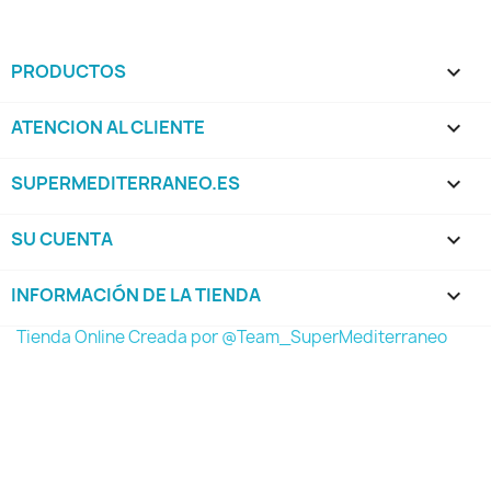
PRODUCTOS

ATENCION AL CLIENTE

SUPERMEDITERRANEO.ES

SU CUENTA

INFORMACIÓN DE LA TIENDA
keyboard_arrow_down
Tienda Online Creada por @Team_SuperMediterraneo