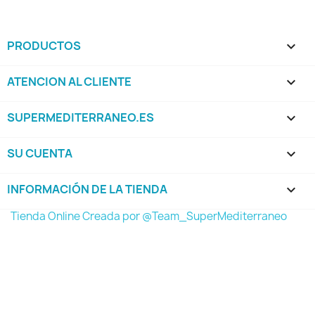
PRODUCTOS

ATENCION AL CLIENTE

SUPERMEDITERRANEO.ES

SU CUENTA

INFORMACIÓN DE LA TIENDA
keyboard_arrow_down
Tienda Online Creada por @Team_SuperMediterraneo