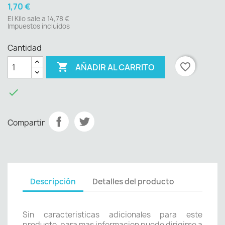
1,70 €
El Kilo sale a 14,78 €
Impuestos incluidos
Cantidad

favorite_border
AÑADIR AL CARRITO

Compartir
Descripción
Detalles del producto
Sin caracteristicas adicionales para este
producto, para mas informacion puede dirigirse a