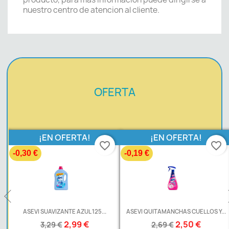
nuestro centro de atencion al cliente.
OFERTA
¡EN OFERTA!
¡EN OFERTA!
favorite_border
favorite_border
-0,30 €
-0,19 €
L
ASEVI SUAVIZANTE AZUL 125...
ASEVI QUITAMANCHAS CUELLOS Y...
2,99 €
2,50 €
3,29 €
2,69 €