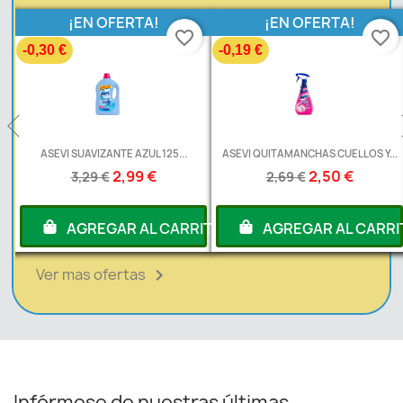
¡EN OFERTA!
¡EN OFERTA!
favorite_border
favorite_border
-0,30 €
-0,19 €
L
ASEVI SUAVIZANTE AZUL 125...
ASEVI QUITAMANCHAS CUELLOS Y...
2,99 €
2,50 €
3,29 €
2,69 €
RITO
AGREGAR AL CARRITO
AGREGAR AL CARRI
Ver mas ofertas

Infórmese de nuestras últimas