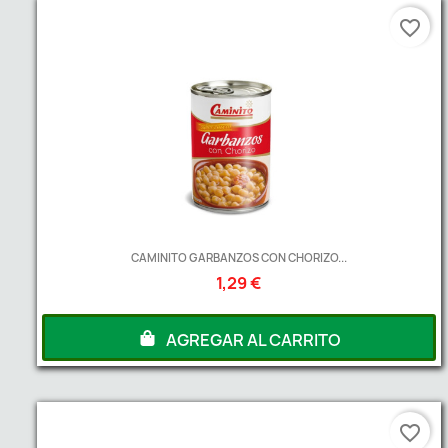
favorite_border
CAMINITO GARBANZOS CON CHORIZO...
1,29 €
AGREGAR AL CARRITO
favorite_border