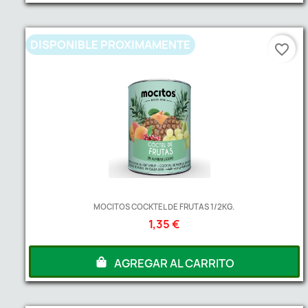
DISPONIBLE PROXIMAMENTE
favorite_border
MOCITOS COCKTEL DE FRUTAS 1/2KG.
1,35 €
AGREGAR AL CARRITO