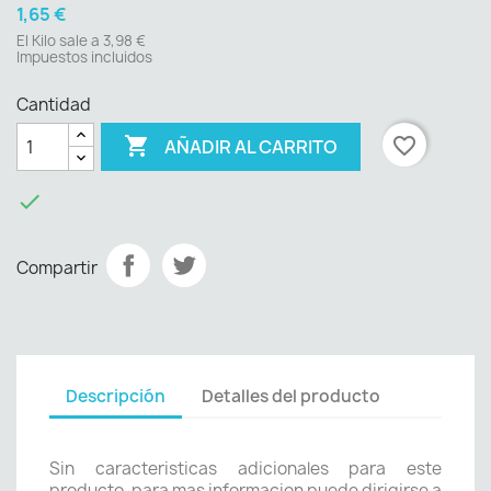
1,65 €
El Kilo sale a 3,98 €
Impuestos incluidos
Cantidad

favorite_border
AÑADIR AL CARRITO

Compartir
Descripción
Detalles del producto
Sin caracteristicas adicionales para este
producto, para mas informacion puede dirigirse a