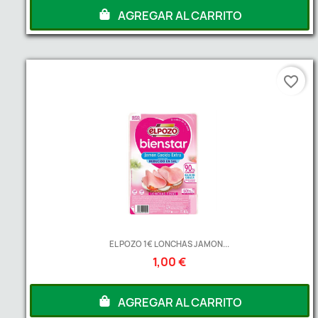
AGREGAR AL CARRITO
favorite_border
EL POZO 1€ LONCHAS JAMON...
1,00 €
AGREGAR AL CARRITO