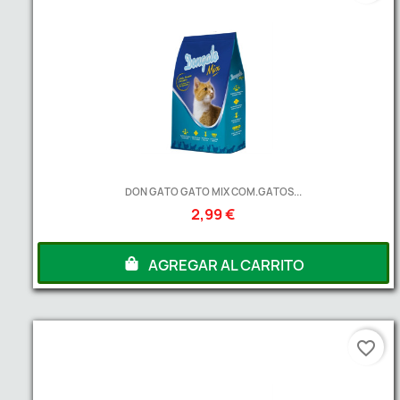
DON GATO GATO MIX COM.GATOS...
2,99 €
AGREGAR AL CARRITO
favorite_border