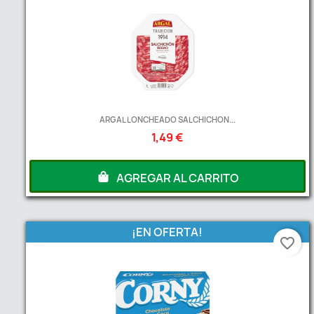
ARGAL LONCHEADO SALCHICHON...
1,49 €
AGREGAR AL CARRITO
¡EN OFERTA!
favorite_border