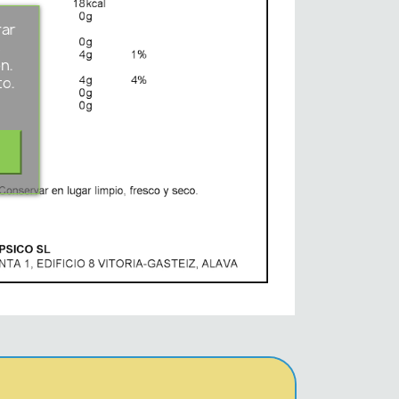
rar
s
n.
to.