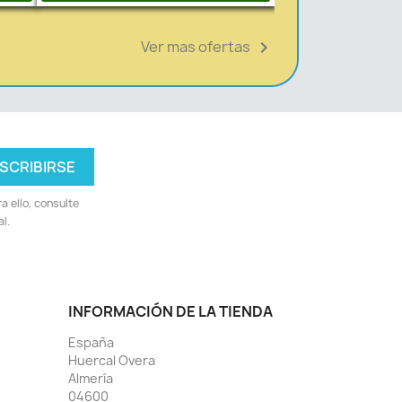
Ver mas ofertas

 ello, consulte
l.
INFORMACIÓN DE LA TIENDA
España
Huercal Overa
Almería
04600