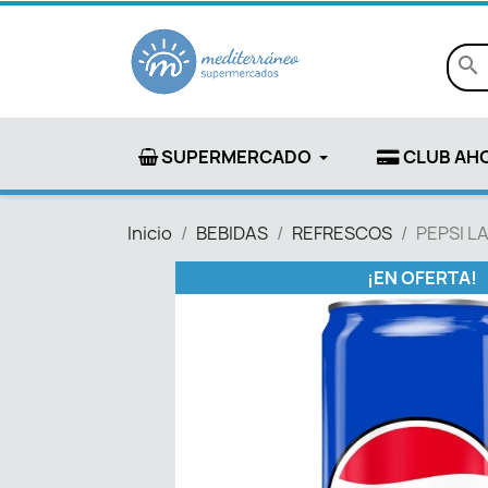
search
SUPERMERCADO
CLUB AH
Inicio
BEBIDAS
REFRESCOS
PEPSI L
¡EN OFERTA!