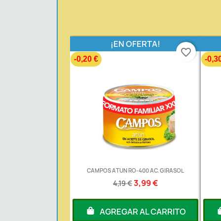
¡EN OFERTA!
favorite_border
-0,20 €
-0,3
CAMPOS ATUN RO-400 AC. GIRASOL
3,99 €
4,19 €
AGREGAR AL CARRITO