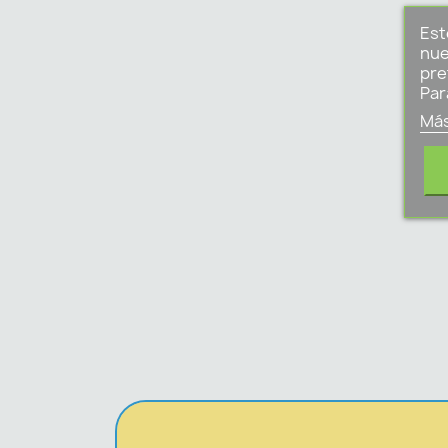
Est
nue
pre
Par
Más