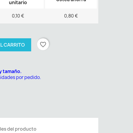
unitario
0,10 €
0,80 €
favorite_border
AL CARRITO
 y tamaño.
nidades por pedido.
les del producto