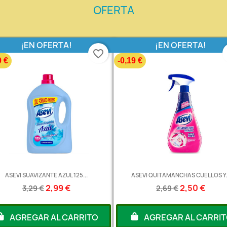
OFERTA
¡EN OFERTA!
¡EN OFERTA!
favorite_border
0 €
-0,19 €
ASEVI SUAVIZANTE AZUL 125...
ASEVI QUITAMANCHAS CUELLOS Y..
2,99 €
2,50 €
3,29 €
2,69 €
AGREGAR AL CARRITO
AGREGAR AL CARRI