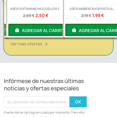
ASEVI QUITAMANCHAS CUELLOS Y...
ASEVI AMBIENTADOR PISTOLA...
2,50 €
1,99 €
2,69 €
2,19 €
RITO
AGREGAR AL CARRITO
AGREGAR AL CARRI
Ver mas ofertas

Infórmese de nuestras últimas
noticias y ofertas especiales
Puede darse de baja en cualquier momento. Para ello,