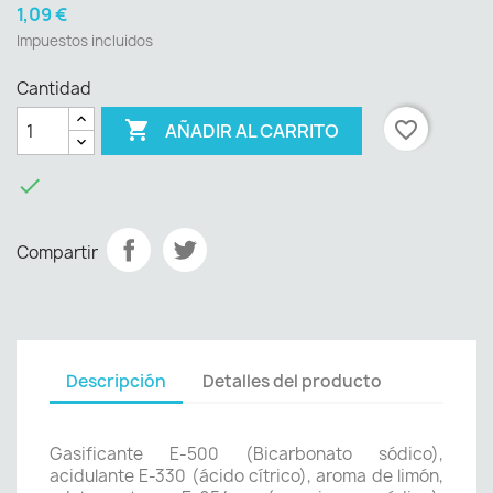
1,09 €
Impuestos incluidos
Cantidad

favorite_border
AÑADIR AL CARRITO

Compartir
Descripción
Detalles del producto
Gasificante E-500 (Bicarbonato sódico),
acidulante E-330 (ácido cítrico), aroma de limón,