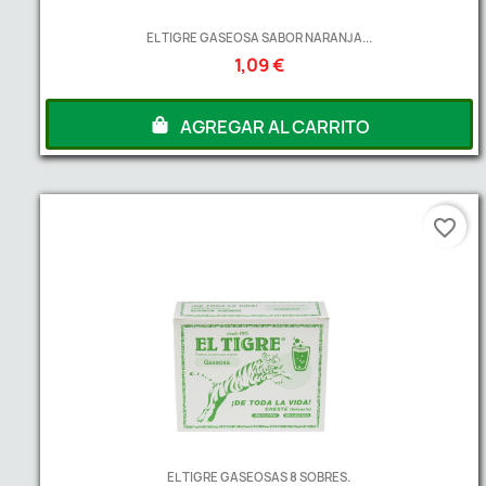
EL TIGRE GASEOSA SABOR NARANJA...
1,09 €
AGREGAR AL CARRITO
favorite_border
EL TIGRE GASEOSAS 8 SOBRES.