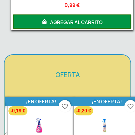
0,99 €
AGREGAR AL CARRITO
OFERTA
¡EN OFERTA!
¡EN OFERTA!
favorite_border
favorite_border
-0,19 €
-0,20 €