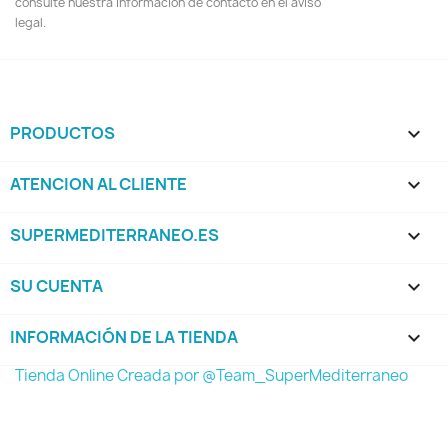
consulte nuestra información de contacto en el aviso
legal.
PRODUCTOS

ATENCION AL CLIENTE

SUPERMEDITERRANEO.ES

SU CUENTA

INFORMACIÓN DE LA TIENDA
keyboard_arrow_down
Tienda Online Creada por @Team_SuperMediterraneo