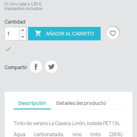
El Litro sale a 1,30 €
Impuestos incluidos
Cantidad

favorite_border
AÑADIR AL CARRITO

Compartir
Descripción
Detalles del producto
Tinto de verano La Casera Limón, botella PET 1.5L
Agua carbonatada, vino tinto (26%)