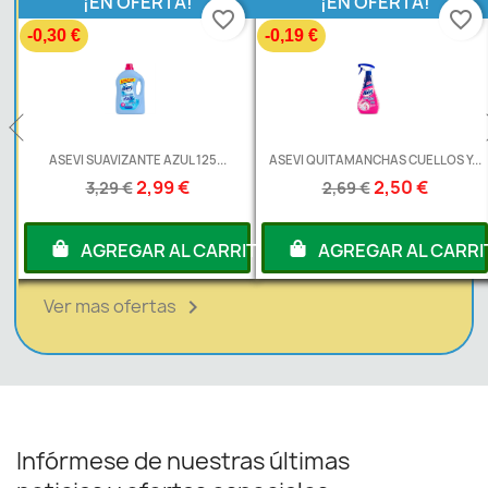
¡EN OFERTA!
¡EN OFERTA!
favorite_border
favorite_border
-0,30 €
-0,19 €
L
ASEVI SUAVIZANTE AZUL 125...
ASEVI QUITAMANCHAS CUELLOS Y...
2,99 €
2,50 €
3,29 €
2,69 €
RITO
AGREGAR AL CARRITO
AGREGAR AL CARRI
Ver mas ofertas

Infórmese de nuestras últimas