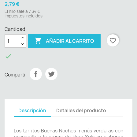
2,79 €
El Kilo sale a 7,34 €
Impuestos incluidos
Cantidad

favorite_border
AÑADIR AL CARRITO

Compartir
Descripción
Detalles del producto
Los tarritos Buenas Noches menús verduras con
pescadilla a la crema de Hero Solo se elaboran