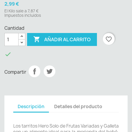
2,99 €
El Kilo sale a 7,87 €
Impuestos incluidos
Cantidad

favorite_border
AÑADIR AL CARRITO

Compartir
Descripción
Detalles del producto
Los tarritos Hero Solo de Frutas Variadas y Galleta
son un alimento ideal para la merienda del bebé,