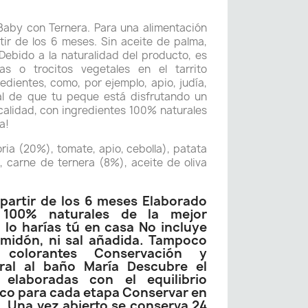
Baby con Ternera. Para una alimentación
rtir de los 6 meses. Sin aceite de palma,
 Debido a la naturalidad del producto, es
as o trocitos vegetales en el tarrito
edientes, como, por ejemplo, apio, judía,
ñal de que tu peque está disfrutando un
alidad, con ingredientes 100% naturales
a!
ia (20%), tomate, apio, cebolla), patata
 carne de ternera (8%), aceite de oliva
 partir de los 6 meses Elaborado
 100% naturales de la mejor
 lo harías tú en casa No incluye
lmidón, ni sal añadida. Tampoco
 colorantes Conservación y
tural al baño María Descubre el
 elaboradas con el equilibrio
ico para cada etapa Conservar en
. Una vez abierto se conserva 24