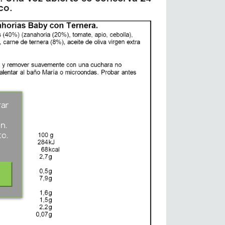
co.
rar
s
n.
to.