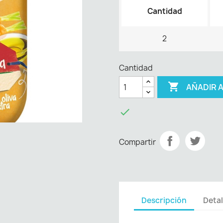
Cantidad
2
Cantidad

AÑADIR 

Compartir
Descripción
Detal