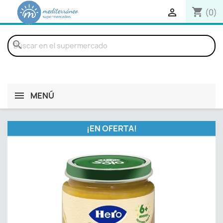
shopping_cart

(0)
search
MENÚ
¡EN OFERTA!