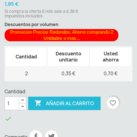
1,85 €
Si compra la oferta El Kilo sale a 6,38 €
Impuestos incluidos
Descuentos por volumen
Promocion Precios Redondos, Ahorre comprando 2
Unidades o mas...
Descuento
Usted
Cantidad
unitario
ahorra
2
0,35 €
0,70 €
Cantidad

favorite_border
AÑADIR AL CARRITO
