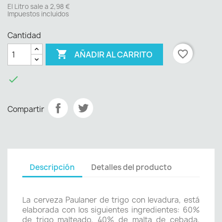
El Litro sale a 2,98 €
Impuestos incluidos
Cantidad

favorite_border
AÑADIR AL CARRITO

Compartir
Descripción
Detalles del producto
La cerveza Paulaner de trigo con levadura, está
elaborada con los siguientes ingredientes: 60%
de trigo malteado, 40% de malta de cebada,