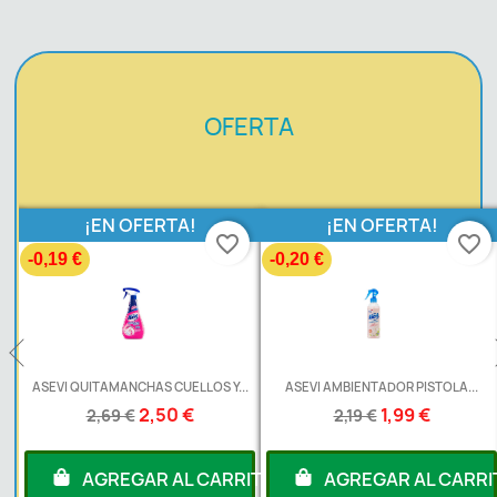
OFERTA
¡EN OFERTA!
¡EN OFERTA!
favorite_border
favorite_border
-0,19 €
-0,20 €
ASEVI QUITAMANCHAS CUELLOS Y...
ASEVI AMBIENTADOR PISTOLA...
2,50 €
1,99 €
2,69 €
2,19 €
RITO
AGREGAR AL CARRITO
AGREGAR AL CARRI