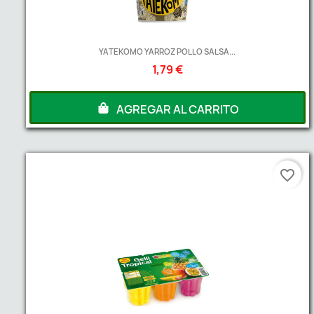
YATEKOMO YARROZ POLLO SALSA...
1,79 €
AGREGAR AL CARRITO
favorite_border