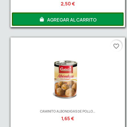
2,50 €
AGREGAR AL CARRITO
favorite_border
CAMINITO ALBONDIGAS DE POLLO...
1,65 €