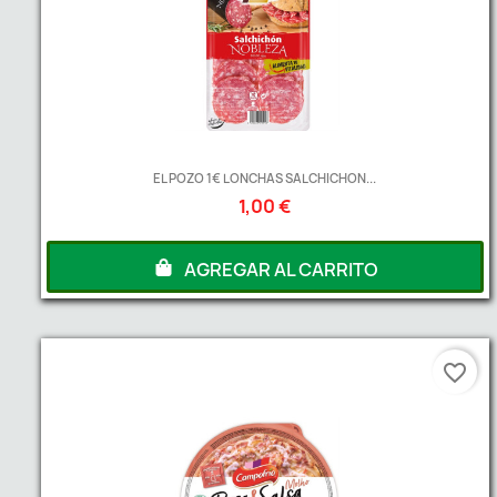
EL POZO 1€ LONCHAS SALCHICHON...
1,00 €
AGREGAR AL CARRITO
favorite_border