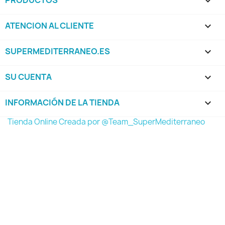

ATENCION AL CLIENTE

SUPERMEDITERRANEO.ES

SU CUENTA

INFORMACIÓN DE LA TIENDA
keyboard_arrow_down
Tienda Online Creada por @Team_SuperMediterraneo