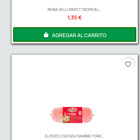
REINA GELLI SWEET TROPICAL...
1,35 €
AGREGAR AL CARRITO
favorite_border
EL POZO 2.5€ PZA.FIAMBRE YORK...