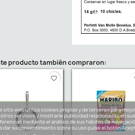
este producto también compraron:
favorite_border
fa
e sitio web utiliza cookies propias y de terceros para mejo
stros servicios y mostrarle publicidad relacionada con su
ferencias mediante el análisis de sus hábitos de navegació
a dar su consentimiento sobre su uso pulse el botón Acep