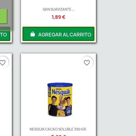
...
SAN SUAVIZANTE...
1,89 €
ITO
AGREGAR AL CARRITO
vorite_border
favorite_border
NESQUIK CACAO SOLUBLE 390 GR.