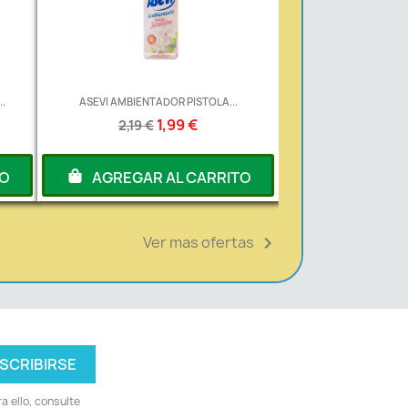
.
ASEVI AMBIENTADOR PISTOLA...
1,99 €
2,19 €
TO
AGREGAR AL CARRITO
Ver mas ofertas

 ello, consulte