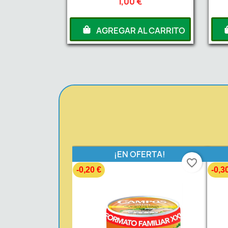
1,00 €
AGREGAR AL CARRITO
¡EN OFERTA!
favorite_border
-0,20 €
-0,3