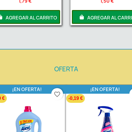
1,79 €
1,50 €
AGREGAR AL CARRITO
AGREGAR AL CARR
OFERTA
¡EN OFERTA!
¡EN OFERTA!
favorite_border
0 €
-0,19 €