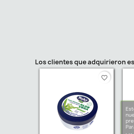
Los clientes que adquirieron 
favorite_border
Est
nue
pre
Par