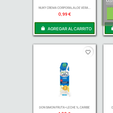
Más
NUKY CREMA CORPORAL ALOE VERA...
WEC
0,99 €
AGREGAR AL CARRITO
favorite_border
DON SIMON FRUTA+LECHE 1L.CARIBE