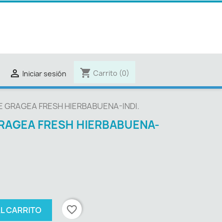
shopping_cart

Carrito
(0)
Iniciar sesión
E GRAGEA FRESH HIERBABUENA-INDI.
GRAGEA FRESH HIERBABUENA-
favorite_border
AL CARRITO