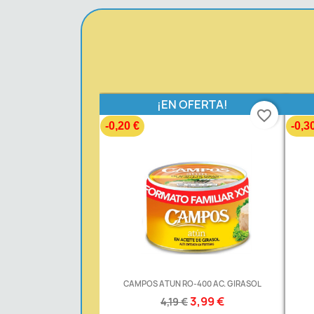
¡EN OFERTA!
favorite_border
-0,20 €
-0,3
CAMPOS ATUN RO-400 AC. GIRASOL
3,99 €
4,19 €