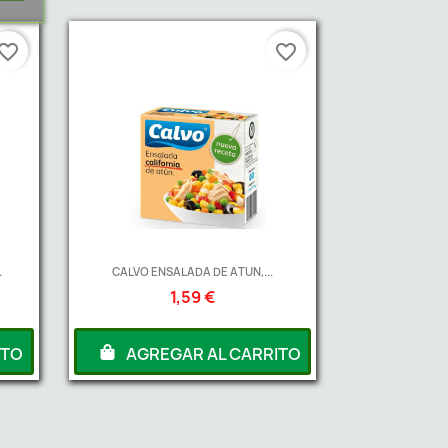
vorite_border
favorite_border
.
CALVO ENSALADA DE ATUN,...
1,59 €
ITO
AGREGAR AL CARRITO