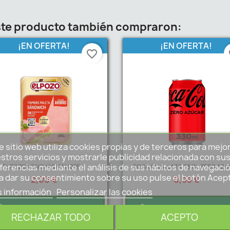
este producto también compraron:
¡EN OFERTA!
¡EN OFERTA!
favorite_border
fa
e sitio web utiliza cookies propias y de terceros para mejo
stros servicios y mostrarle publicidad relacionada con su
ferencias mediante el análisis de sus hábitos de navegació
EL POZO LONCHAS FIAMBRE...
COCA COLA LATA 33 CL.ZERO AZ
a dar su consentimiento sobre su uso pulse el botón Acep
2,00 €
0,95 €
 información
Personalizar las cookies
AGREGAR AL CARRITO
AGREGAR AL CARR
RECHAZAR TODO
ACEPTO