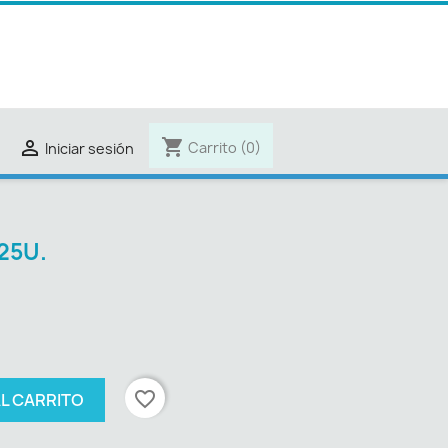
shopping_cart

Carrito
(0)
Iniciar sesión
25U.
favorite_border
AL CARRITO