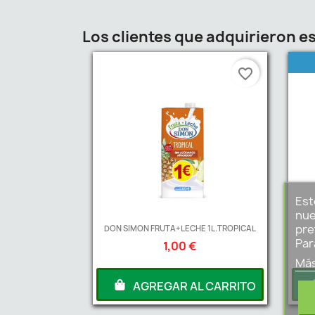
Los clientes que adquirieron 
favorite_border
Est
nue
pre
DON SIMON FRUTA+LECHE 1L.TROPICAL
Par
1,00 €
Más
AGREGAR AL CARRITO