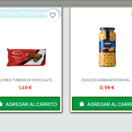
PONIBLE PROXIMAMENTE
favorite_border
fa
LCINEA TURRON DE CHOCOLATE...
CIDACOS GARBANZOS SIN SAL..
1,49 €
0,99 €
AGREGAR AL CARRITO
AGREGAR AL CARR