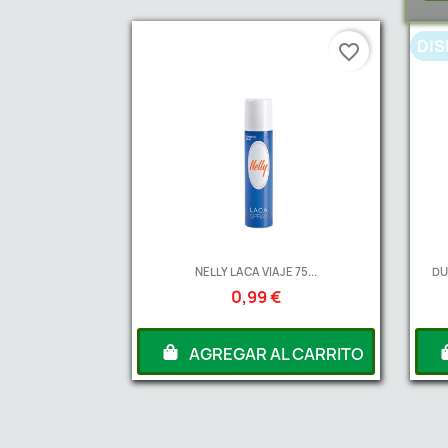
DIS
favorite_border
NELLY LACA VIAJE 75...
DU
0,99 €
AGREGAR AL CARRITO