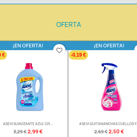
OFERTA
¡EN OFERTA!
¡EN OFERTA!
favorite_border
0 €
-0,19 €
ASEVI SUAVIZANTE AZUL 125...
ASEVI QUITAMANCHAS CUELLOS Y..
2,99 €
2,50 €
3,29 €
2,69 €