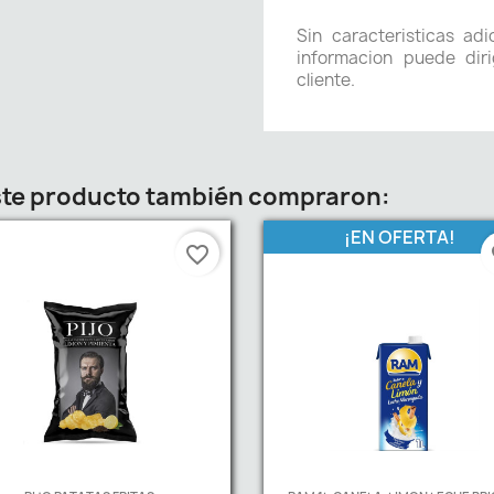
Sin caracteristicas ad
informacion puede diri
cliente.
este producto también compraron:
¡EN OFERTA!
favorite_border
fa