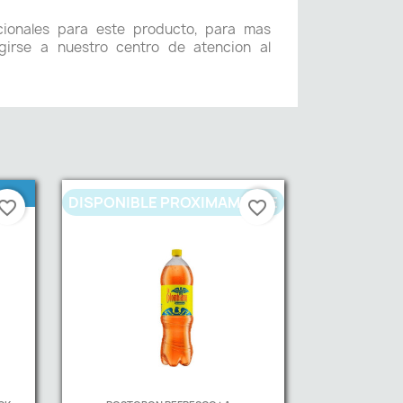
icionales para este producto, para mas
girse a nuestro centro de atencion al
DISPONIBLE PROXIMAMENTE
vorite_border
favorite_border