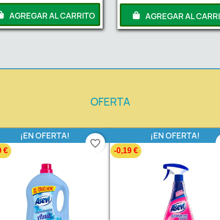
AGREGAR AL CARRITO
AGREGAR AL CARR
OFERTA
¡EN OFERTA!
¡EN OFERTA!
favorite_border
0 €
-0,19 €