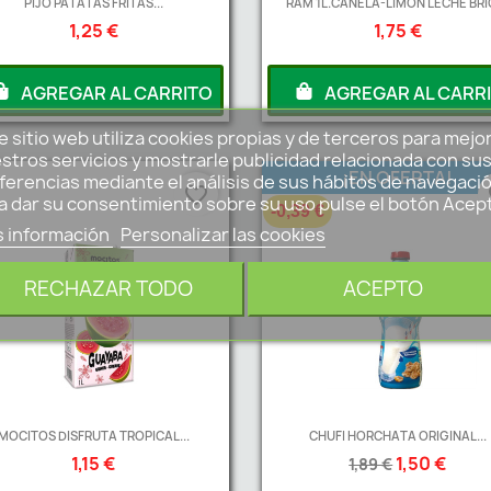
PIJO PATATAS FRITAS...
RAM 1L.CANELA-LIMON LECHE BRI
1,25 €
1,75 €
AGREGAR AL CARRITO
AGREGAR AL CARR
e sitio web utiliza cookies propias y de terceros para mejo
stros servicios y mostrarle publicidad relacionada con su
¡EN OFERTA!
ferencias mediante el análisis de sus hábitos de navegació
favorite_border
fa
a dar su consentimiento sobre su uso pulse el botón Acep
-0,39 €
 información
Personalizar las cookies
RECHAZAR TODO
ACEPTO
MOCITOS DISFRUTA TROPICAL...
CHUFI HORCHATA ORIGINAL...
1,15 €
1,50 €
1,89 €