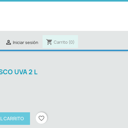
shopping_cart

Carrito
(0)
Iniciar sesión
CO UVA 2 L
favorite_border
AL CARRITO