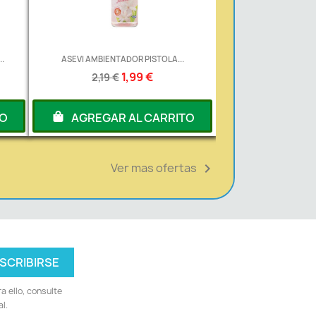
.
ASEVI AMBIENTADOR PISTOLA...
1,99 €
2,19 €
TO
AGREGAR AL CARRITO
Ver mas ofertas

 ello, consulte
l.